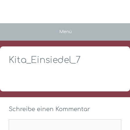
Zum
Inhalt
springen
Menü
Kita_Einsiedel_7
Schreibe einen Kommentar
Kommentar